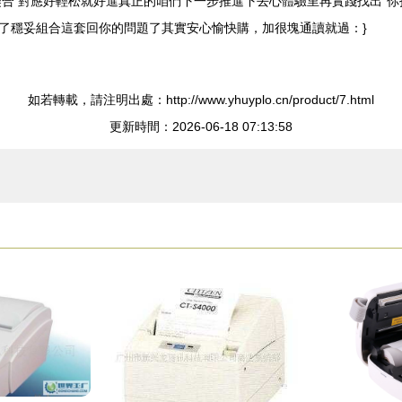
契合 對應好輕松就好進真正的咱們下一步推進下去心體驗里再實踐找出“你
了穩妥組合這套回你的問題了其實安心愉快購，加很塊通讀就過：}
如若轉載，請注明出處：http://www.yhuyplo.cn/product/7.html
更新時間：2026-06-18 07:13:58