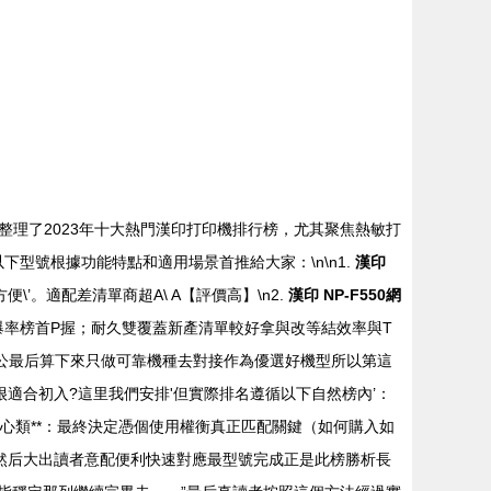
理了2023年十大熱門漢印打印機排行榜，尤其聚焦熱敏打
\n以下型號根據功能特點和適用場景首推給大家：\n\n1.
漢印
。適配差清單商超A\ A【評價高】\n2.
漢印 NP-F550網
爆率榜首P握；耐久雙覆蓋新產清單較好拿與改等結效率與T
就能辦公最后算下來只做可靠機種去對接作為優選好機型所以第這
很適合初入?這里我們安排'但實際排名遵循以下自然榜內’：
心類**：最終決定憑個使用權衡真正匹配關鍵（如何購入如
然后大出讀者意配便利快速對應最型號完成正是此榜勝析長