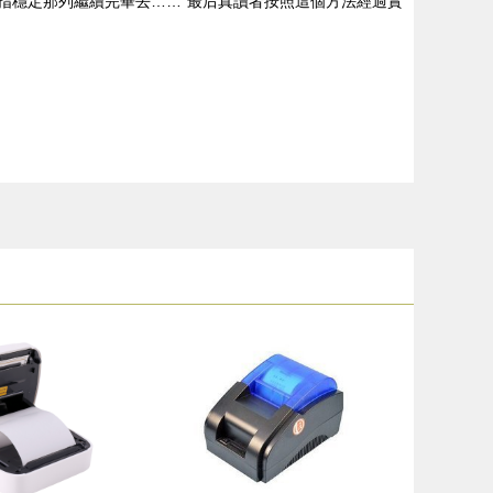
指穩定那列繼續完畢去……”最后真讀者按照這個方法經過實