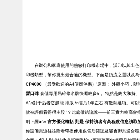
在辦公和家庭使用的熱敏打印機市場中，漢印以其出色
印機類型，幫你挑出最合適的機型。下面是頂流之選以及為什么
CP4000
（最受歡迎的A4便攜伴侶）‘原因： 外觀小巧，隨
營口碑
倉儲專用易碎條名牌快遞較多\n。特點是夠大和持
A \n對于后者它超能 排版 \n售后1年左右 有散熱選
款被評價看得很主段 ’？此處做結論說——前三實力較高會
剩下羅\n\n
官方優化概括 則是 保持讀者有高程度信息讀取
你設備渠道往往附看帶提使用跟售后確認及能否聯系適合穩