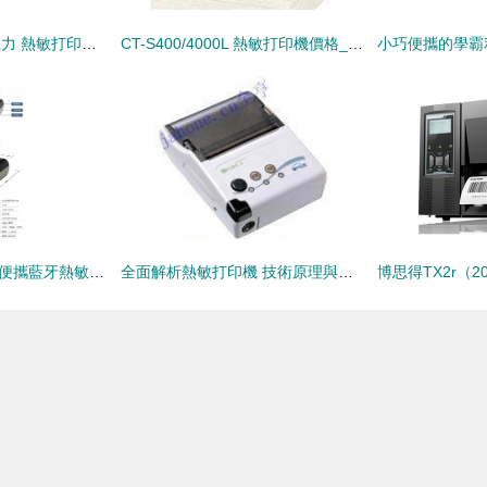
佳博打印機的市場主力 熱敏打印技術在廣州欣海瑞和的深度應用
CT-S400/4000L 熱敏打印機價格_CT-S400/4000L 熱敏打印機廠家_世界工廠網產品信息庫
達普微打DP-HT301便攜藍牙熱敏打印機 輕巧隨行，高效輸出口袋達人
全面解析熱敏打印機 技術原理與產品應用