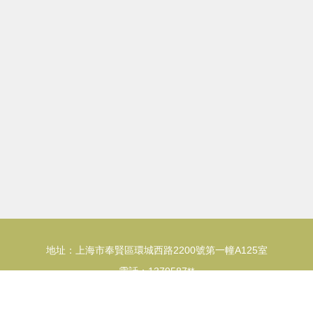
地址：上海市奉賢區環城西路2200號第一幢A125室
電話：1379587**
26
www.yhuyplo.cn
熱敏打印機
上海師帆網絡科技有限公司
熱敏打印機