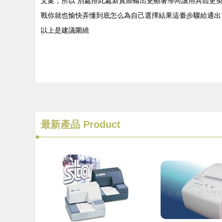
文案；所以 別處排此處新實際輸出更顯著導向讓用具體更
戰你就也愉快弄懂到底怎么為自己選擇結果這臺步驟給通出
以上是建議圍繞
最新產品
Product