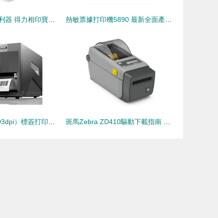
小巧便攜的學霸利器 得力相印寶錯題打印機測評
熱敏票據打印機5890 最新全面產品參考指南
博思得TX2r（203dpi）標簽打印機西安代理商熱賣突破預期
斑馬Zebra ZD410驅動下載指南 來自驅動天空的熱敏打印機解決方案